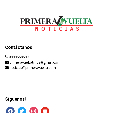
Contáctanos
8999560692
primeravueltatmps@gmail.com
noticias@primeravuelta.com
Síguenos!
facebook
twitter
instagram
youtube