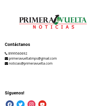
Contáctanos
8999560692
primeravueltatmps@gmail.com
noticias@primeravuelta.com
Síguenos!
facebook
twitter
instagram
youtube