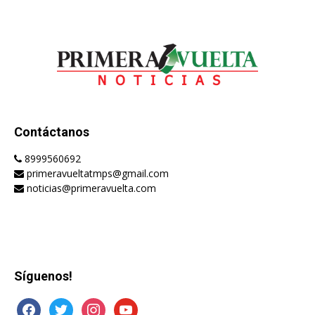
Contáctanos
8999560692
primeravueltatmps@gmail.com
noticias@primeravuelta.com
Síguenos!
facebook
twitter
instagram
youtube