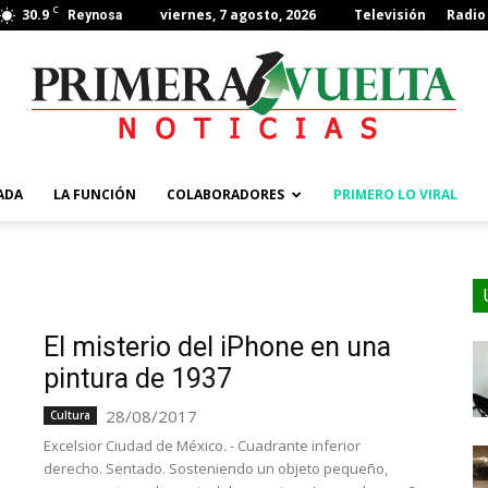
C
30.9
viernes, 7 agosto, 2026
Televisión
Radio
Reynosa
ADA
LA FUNCIÓN
COLABORADORES
PRIMERO LO VIRAL
El misterio del iPhone en una
pintura de 1937
28/08/2017
Cultura
Excelsior Ciudad de México. - Cuadrante inferior
derecho. Sentado. Sosteniendo un objeto pequeño,