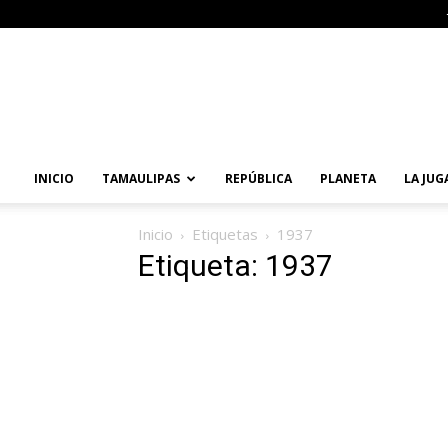
Primera
Vuelta
Noticias
INICIO
TAMAULIPAS
REPÚBLICA
PLANETA
LA JUG
Inicio
Etiquetas
1937
Etiqueta: 1937