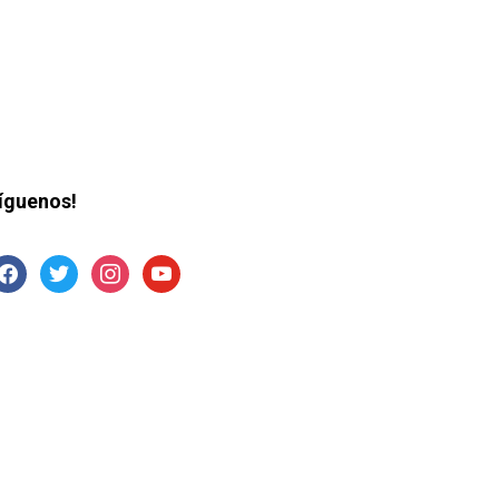
íguenos!
acebook
twitter
instagram
youtube