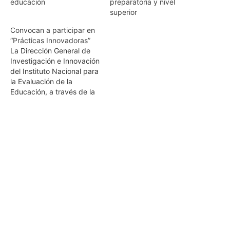
educación
preparatoria y nivel
superior
Convocan a participar en
“Prácticas Innovadoras”
La Dirección General de
Investigación e Innovación
del Instituto Nacional para
la Evaluación de la
Educación, a través de la
Dirección de Innovación y
Proyectos Especiales
convoca a participar en la
documentación de
“Prácticas Innovadoras”,
en materia de innovación
y de evaluación
educativa. Pueden
participar los docentes,
directivos, supervisores
y…