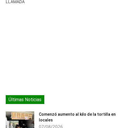
musical que alienta la
Reynosa, Ciudad Victoria
LLAMADA
armonía así como la
y Tampico podrán
fraternidad a través de
disfrutar de actividades
actividades tanto…
dentro de los…
Últimas Noticias
Comenzó aumento al kilo de la tortilla en
locales
07/08/2026