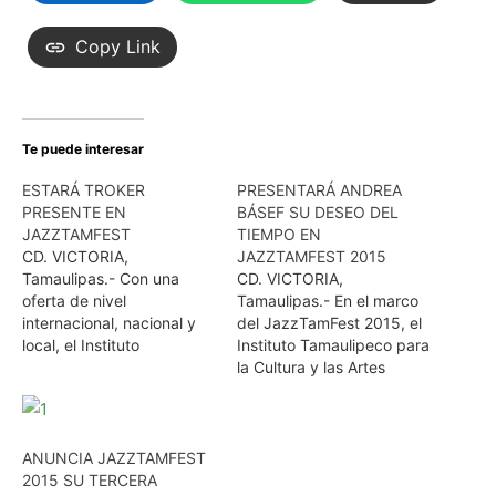
Copy Link
Te puede interesar
ESTARÁ TROKER
PRESENTARÁ ANDREA
PRESENTE EN
BÁSEF SU DESEO DEL
JAZZTAMFEST
TIEMPO EN
CD. VICTORIA,
JAZZTAMFEST 2015
Tamaulipas.- Con una
CD. VICTORIA,
oferta de nivel
Tamaulipas.- En el marco
internacional, nacional y
del JazzTamFest 2015, el
local, el Instituto
Instituto Tamaulipeco para
Tamaulipeco para la
la Cultura y las Artes
Cultura y las Artes (ITCA),
(ITCA) ha programado la
ha preparado en Reynosa,
presentación de artistas
Ciudad Victoria y
procedentes de diversas
Tampico, la nueva edición
latitudes. Del 20 al 23 de
ANUNCIA JAZZTAMFEST
del JazzTamFest. Muestra
agosto los pobladores de
2015 SU TERCERA