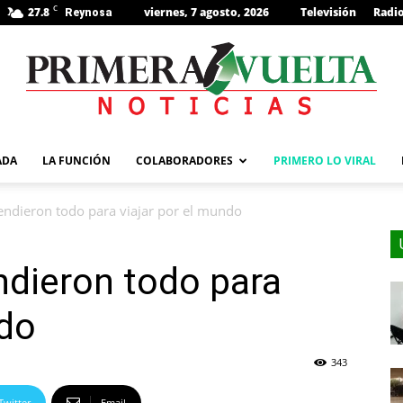
C
27.8
viernes, 7 agosto, 2026
Televisión
Radi
Reynosa
s
ADA
LA FUNCIÓN
COLABORADORES
PRIMERO LO VIRAL
vendieron todo para viajar por el mundo
endieron todo para
ndo
343
Twitter
Email