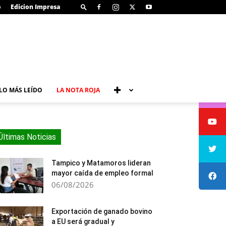
o
Edicion Impresa
LO MÁS LEÍDO
LA NOTA ROJA
Últimas Noticias
Tampico y Matamoros lideran
mayor caída de empleo formal
06/08/2026
Exportación de ganado bovino
a EU será gradual y