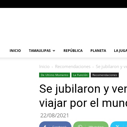
Primera
Vuelta
Noticia
INICIO
TAMAULIPAS
REPÚBLICA
PLANETA
LA JUG
Inicio
Recomendaciones
Se jubilaron y 
De Ultimo Momento
La Función
Recomendaciones
Se jubilaron y v
viajar por el mu
22/08/2021
Facebook
WhatsApp