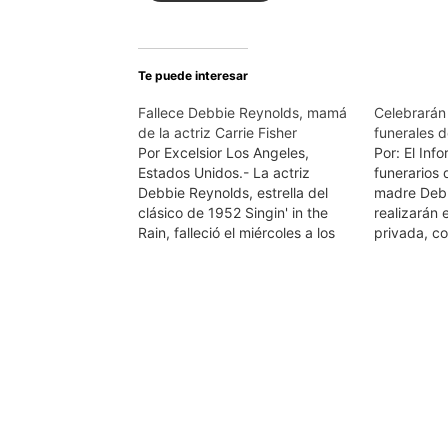
Te puede interesar
Fallece Debbie Reynolds, mamá
Celebrarán
de la actriz Carrie Fisher
funerales d
Por Excelsior Los Angeles,
Por: El Inf
Estados Unidos.- La actriz
funerarios 
Debbie Reynolds, estrella del
madre Debb
clásico de 1952 Singin' in the
realizarán 
Rain, falleció el miércoles a los
privada, co
84 años de edad, informó su
Todd, herma
hijo. Todd Fisher confirmó que
de Debbie, 
Reynolds falleció el miércoles, un
detalles aú
día después del deceso de su
"Lo estamo
hija, Carrie Fisher, a los 60 años.
duda será 
"Ahora…
destacó…