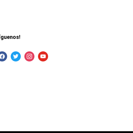
íguenos!
acebook
twitter
instagram
youtube