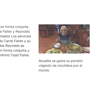
 en forma conjunta
e Fisher y Reynolds
ormador Los servicios
de Carrie Fisher y su
ie Reynolds se
en forma conjunta y
nfirmó Todd Fisher.
no de Carrie e hijo
Abuelita se gasta su pensión
explicó que los
viajando de mochilera por el
n se están afinando.
mundo
s viendo, pero sin
lo apropiado",