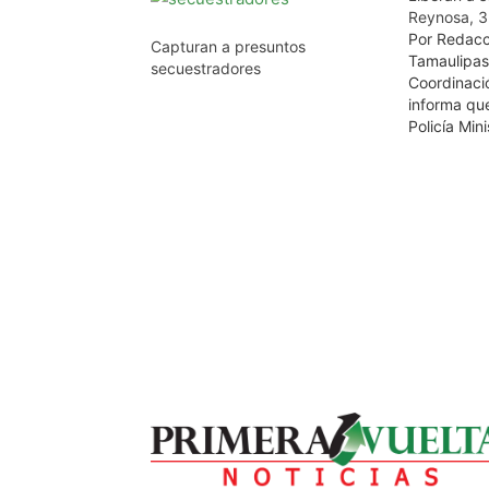
Reynosa, 3
Por Redacc
Capturan a presuntos
Tamaulipas
secuestradores
Coordinaci
informa qu
Policía Min
un hombre 
privado de 
municipio 
detuvieron
responsables
ellos un ce
probables