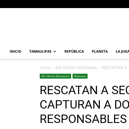
Primera
Vuelta
Noticia
INICIO
TAMAULIPAS
REPÚBLICA
PLANETA
LA JUG
Inicio
De Ultimo Momento
RESCATAN A
De Ultimo Momento
Reynosa
RESCATAN A SE
CAPTURAN A D
RESPONSABLES