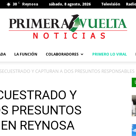
C
30
sábado, 8 agosto, 2026
Televisión
Radi
Reynosa
s
ADA
LA FUNCIÓN
COLABORADORES
PRIMERO LO VIRAL
 SECUESTRADO Y CAPTURAN A DOS PRESUNTOS RESPONSABLES
CUESTRADO Y
OS PRESUNTOS
 EN REYNOSA