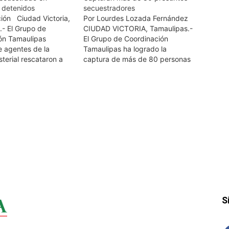
 detenidos
secuestradores
ión Ciudad Victoria,
Por Lourdes Lozada Fernández
.- El Grupo de
CIUDAD VICTORIA, Tamaulipas.-
ón Tamaulipas
El Grupo de Coordinación
e agentes de la
Tamaulipas ha logrado la
isterial rescataron a
captura de más de 80 personas
que tenía 50 días
por el delito de secuestro, tanto
la libertad en el
en flagrancia como en
de Reynosa, así como
cumplimiento de órdenes de
 a tres probables
aprehensión, durante los
 del ilícito, entre
primeros cuatro meses del año,
ntroamericano. Los
así lo dio a conocer Alejandro
…
López…
S