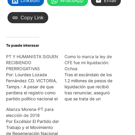
LinkedIn
WhatsApp
Email
Copy Link
Te puede interesar
PT Y HUMANISTA SIGUEN
Como lo marca la ley de
RECIBIENDO
CFE fue mi liquidación:
PRERROGATIVAS
Ochoa
Por: Lourdes Lozada
Tras el escándalo de los
Fernández CD. VICTORIA,
1.2 millones de pesos de
Tamps.- A pesar de que
liquidación que recibió
perdiera el registro como
tras renunciar, aseguró
partido político nacional el
que se trata de un
Partido del Trabajo (PT),
proceso orgánico de la
Alianza Morena-PT para
sigue recibiendo
empresa del estado POR
elección de 2018
prerrogativas políticas,
EXCELSIOR CIUDAD DE
Por Excélsior El Partido del
financiamiento público
MÉXICO.- Enrique Ochoa
Trabajo y el Movimiento
federal señalo Arturo de
Reza, presidente del
de Regeneración Nacional
León Loredo. Explico el
Comité Ejecutivo Nacional