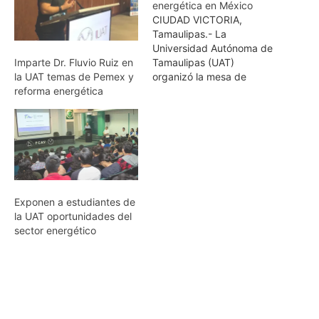
energética en México
CIUDAD VICTORIA,
Tamaulipas.- La
Universidad Autónoma de
Tamaulipas (UAT)
Imparte Dr. Fluvio Ruiz en
organizó la mesa de
la UAT temas de Pemex y
análisis Energía y
reforma energética
Desarrollo: los retos de la
Política Energética en
México, que se llevó a
cabo en el Auditorio de la
Facultad de Comercio y
Administración Victoria
(FCAV) con la asistencia
Exponen a estudiantes de
de investigadores,
la UAT oportunidades del
profesores y estudiantes
sector energético
del…