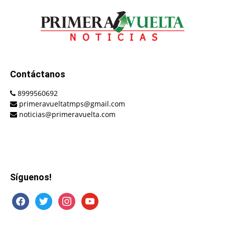
Contáctanos
8999560692
primeravueltatmps@gmail.com
noticias@primeravuelta.com
Síguenos!
facebook
twitter
instagram
youtube