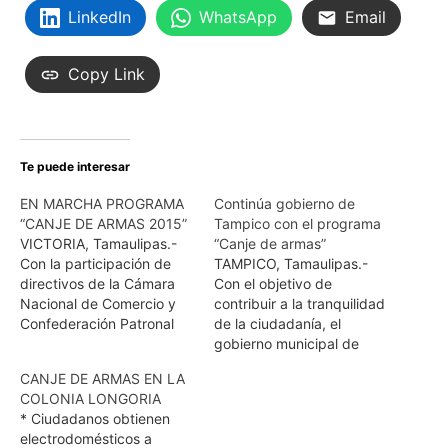
LinkedIn
WhatsApp
Email
Copy Link
Te puede interesar
EN MARCHA PROGRAMA
Continúa gobierno de
“CANJE DE ARMAS 2015”
Tampico con el programa
VICTORIA, Tamaulipas.-
“Canje de armas”
Con la participación de
TAMPICO, Tamaulipas.-
directivos de la Cámara
Con el objetivo de
Nacional de Comercio y
contribuir a la tranquilidad
Confederación Patronal
de la ciudadanía, el
de la República Mexicana,
gobierno municipal de
este día el Gobierno de
Tampico, por conducto de
CANJE DE ARMAS EN LA
Tamaulipas, el
la alcaldesa Magdalena
COLONIA LONGORIA
Ayuntamiento de Victoria
Peraza Guerra mantiene el
* Ciudadanos obtienen
y la Secretaría de la
programa de canje de
electrodomésticos a
Defensa Nacional
armas que realiza en