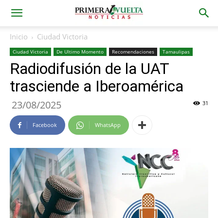
Inicio
Ciudad Victoria
Ciudad Victoria
De Ultimo Momento
Recomendaciones
Tamaulipas
Radiodifusión de la UAT
trasciende a Iberoamérica
23/08/2025
31
Facebook
WhatsApp