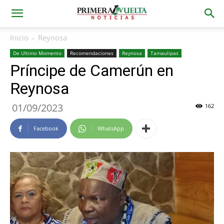
Inicio
Reynosa
De Ultimo Momento
Recomendaciones
Reynosa
Tamaulipas
Príncipe de Camerún en
Reynosa
01/09/2023
162
Facebook
WhatsApp