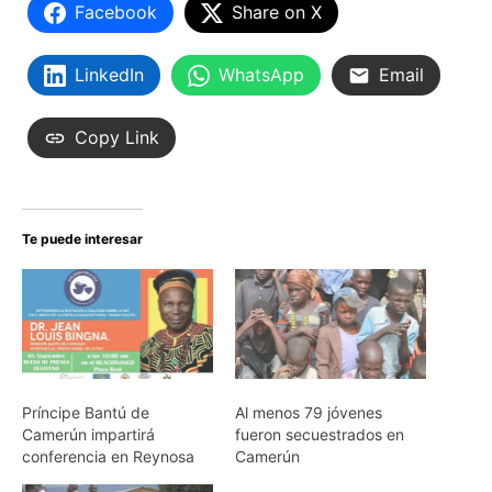
Facebook
Share on X
LinkedIn
WhatsApp
Email
Copy Link
Te puede interesar
Príncipe Bantú de
Al menos 79 jóvenes
Camerún impartirá
fueron secuestrados en
conferencia en Reynosa
Camerún