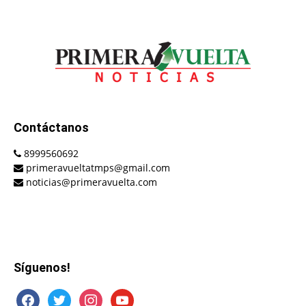
Contáctanos
8999560692
primeravueltatmps@gmail.com
noticias@primeravuelta.com
Síguenos!
facebook
twitter
instagram
youtube