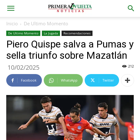
Inicio
De Ultimo Momento
De Ultimo Momento
La Jugada
Recomendaciones
Piero Quispe salva a Pumas y
sella triunfo sobre Mazatlán
10/02/2025
212
Facebook
WhatsApp
Twitter