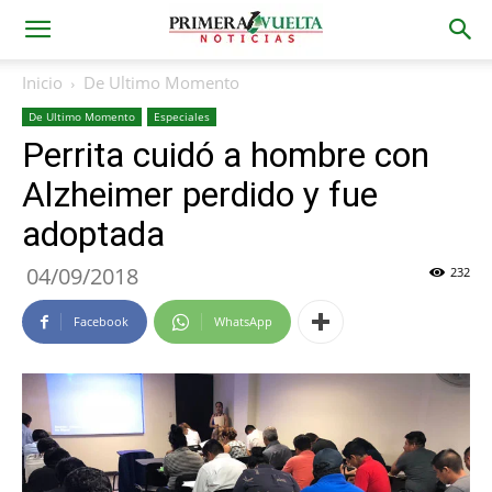
Inicio
De Ultimo Momento
De Ultimo Momento
Especiales
Perrita cuidó a hombre con
Alzheimer perdido y fue
adoptada
04/09/2018
232
Facebook
WhatsApp