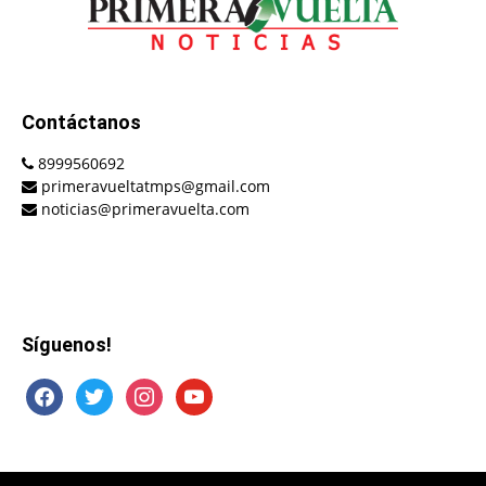
Contáctanos
8999560692
primeravueltatmps@gmail.com
noticias@primeravuelta.com
Síguenos!
facebook
twitter
instagram
youtube