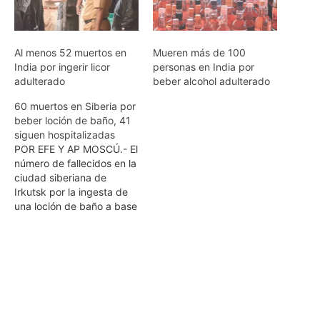
Al menos 52 muertos en
Mueren más de 100
India por ingerir licor
personas en India por
adulterado
beber alcohol adulterado
60 muertos en Siberia por
beber loción de baño, 41
siguen hospitalizadas
POR EFE Y AP MOSCÚ.- El
número de fallecidos en la
ciudad siberiana de
Irkutsk por la ingesta de
una loción de baño a base
de alcohol metílico y flores
de majuelo se ha elevado
a 60, informaron hoy las
autoridades sanitarias
locales. Hasta este
momento son 60 los
fallecidos",…