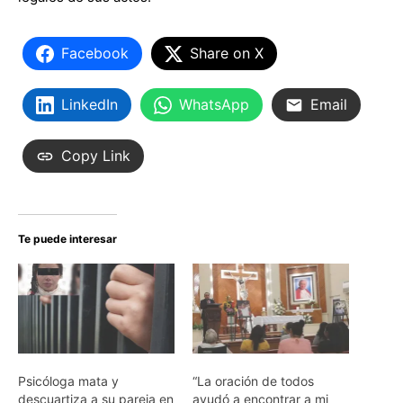
Facebook
Share on X
LinkedIn
WhatsApp
Email
Copy Link
Te puede interesar
Psicóloga mata y
“La oración de todos
descuartiza a su pareja en
ayudó a encontrar a mi