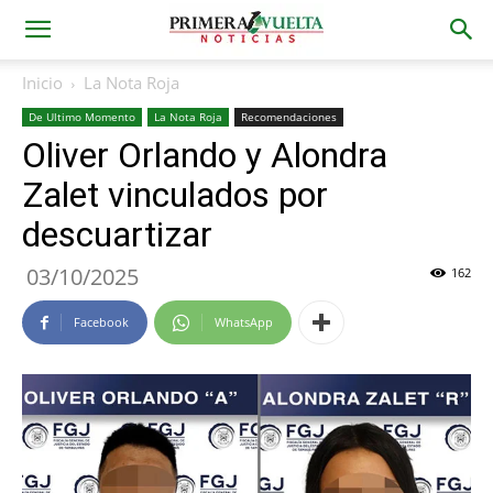
Inicio
La Nota Roja
De Ultimo Momento
La Nota Roja
Recomendaciones
Oliver Orlando y Alondra
Zalet vinculados por
descuartizar
03/10/2025
162
Facebook
WhatsApp