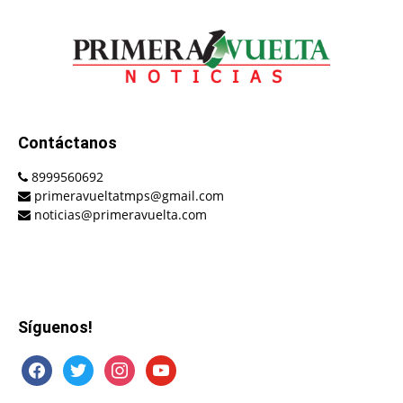
Contáctanos
8999560692
primeravueltatmps@gmail.com
noticias@primeravuelta.com
Síguenos!
facebook
twitter
instagram
youtube