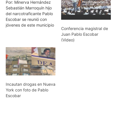
Por: Minerva Hernández
Sebastián Marroquín hijo
del narcotraficante Pablo
Escobar se reunió con
jóvenes de este municipio
Conferencia magistral de
donde ofreció una
Juan Pablo Escobar
conferencia con la
(Video)
finalidad dar a conocer su
experiencia de vida y
afirmó que de esta
manera colabora por la
paz de Tamaulipas.
Agrego que es importante
los valores humanos…
Incautan drogas en Nueva
York con foto de Pablo
Escobar