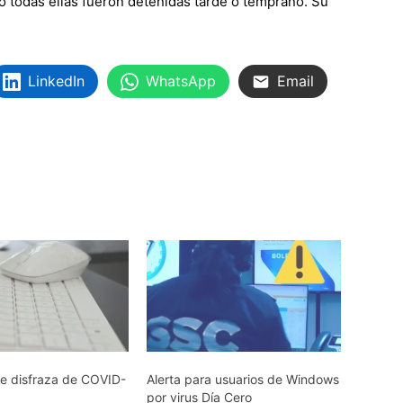
o todas ellas fueron detenidas tarde o temprano. Su
LinkedIn
WhatsApp
Email
se disfraza de COVID-
Alerta para usuarios de Windows
por virus Día Cero