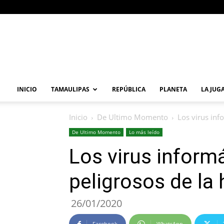
Primera
Vuelta
Noticia
INICIO
TAMAULIPAS
REPÚBLICA
PLANETA
LA JUG
Inicio
De Ultimo Momento
Los virus inf
De Ultimo Momento
Lo más leído
Los virus inform
peligrosos de la 
26/01/2020
Facebook
WhatsApp