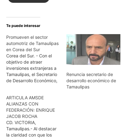
Te puede interesar
Promueven el sector
automotriz de Tamaulipas
en Corea del Sur
Corea del Sur. - Con el
objetivo de atraer
inversiones extranjeras a
Tamaulipas, el Secretario
Renuncia secretario de
de Desarrollo Económico,
desarrollo económico de
Carlos W. Talancón Ostos,
Tamaulipas
promueve las ventajas
ARTICULA AMSDE
competitivas de nuestro
ALIANZAS CON
estado en el Pabellón de
FEDERACIÓN: ENRIQUE
México, dentro del Seoul
JACOB ROCHA
Motor Show 2017 en
CD. VICTORIA,
Corea del Sur. El Gobierno
Tamaulipas.- Al destacar
del Estado impulsa la…
la claridad con que los