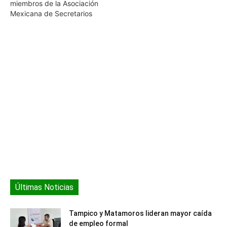
miembros de la Asociación
Mexicana de Secretarios
de Desarrollo Económico
(AMSDE) realizan de
manera ejecutiva las
acciones de vinculación
con la Federación, el
Presidente del Instituto
Nacional del Emprendedor
(INADEM), Enrique Jacob
Rocha, reconoció en su
Presidenta Mónica
González García,…
Últimas Noticias
Tampico y Matamoros lideran mayor caída
de empleo formal