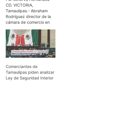
CD. VICTORIA,
Tamaulipas.- Abraham
Rodríguez director de la
cámara de comercio en
Matamoros comenta que
las auditorías electrónicas
del SAT son ilegales y
causaran inconformidad a
la ciudadania Señala que
el SAT pospuso la
entrada de las auditorías
Comerciantes de
electrónicas debido a que
Tamaulipas piden analizar
no cuentan con toda la…
Ley de Seguridad Interior