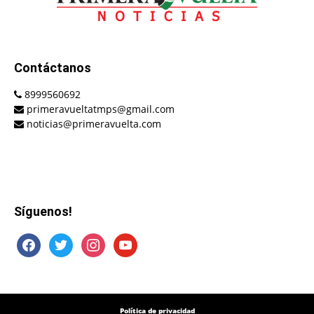
Contáctanos
8999560692
primeravueltatmps@gmail.com
noticias@primeravuelta.com
Síguenos!
facebook
twitter
instagram
youtube
Política de privacidad