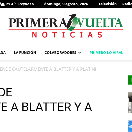
C
29.4
domingo, 9 agosto, 2026
Televisión
Radi
Reynosa
s
ADA
LA FUNCIÓN
COLABORADORES
PRIMERO LO VIRAL
PENDE CAUTELARMENTE A BLATTER Y A PLATINI
DE
 A BLATTER Y A