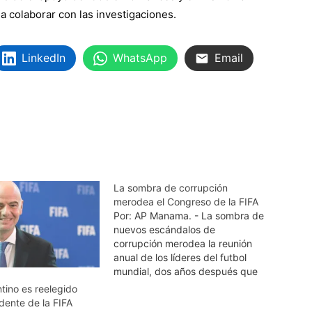
a colaborar con las investigaciones.
LinkedIn
WhatsApp
Email
La sombra de corrupción
merodea el Congreso de la FIFA
Por: AP Manama. - La sombra de
nuevos escándalos de
corrupción merodea la reunión
anual de los líderes del futbol
mundial, dos años después que
el Congreso de la FIFA fue
ntino es reelegido
sacudido por el destape de un
dente de la FIFA