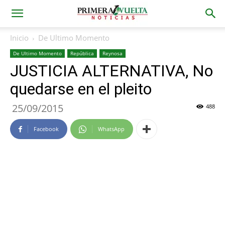
Inicio
De Ultimo Momento
De Ultimo Momento
República
Reynosa
JUSTICIA ALTERNATIVA, No
quedarse en el pleito
25/09/2015
488
Facebook
WhatsApp