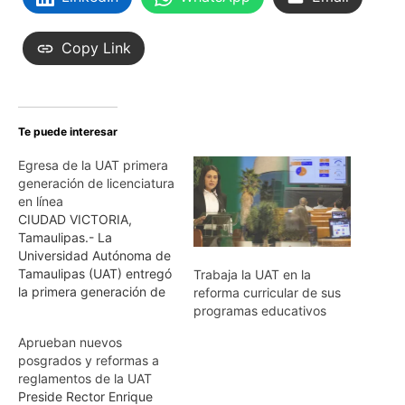
Copy Link
Te puede interesar
Egresa de la UAT primera
generación de licenciatura
en línea
CIUDAD VICTORIA,
Tamaulipas.- La
Universidad Autónoma de
Tamaulipas (UAT) entregó
Trabaja la UAT en la
la primera generación de
reforma curricular de sus
estudiantes egresados de
programas educativos
una Licenciatura impartida
Aprueban nuevos
totalmente en línea, que
posgrados y reformas a
además concluyeron sus
reglamentos de la UAT
estudios con una
Preside Rector Enrique
certificación internacional