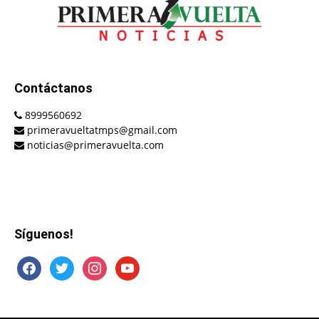
Contáctanos
8999560692
primeravueltatmps@gmail.com
noticias@primeravuelta.com
Síguenos!
facebook
twitter
instagram
youtube