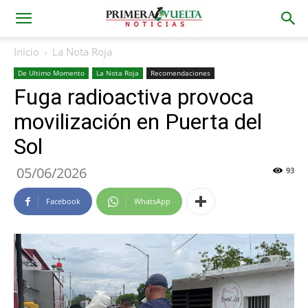
Inicio
La Nota Roja
De Ultimo Momento
La Nota Roja
Recomendaciones
Fuga radioactiva provoca
movilización en Puerta del
Sol
05/06/2026
93
Facebook
WhatsApp