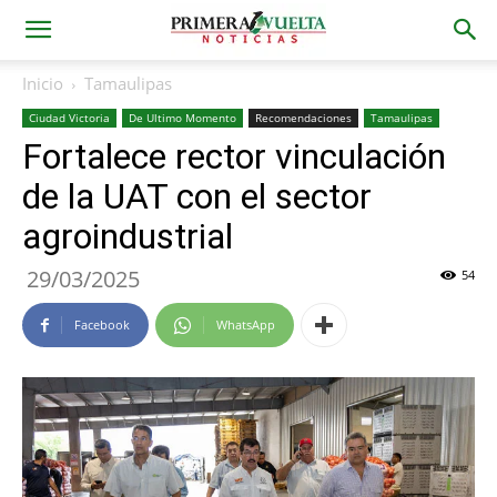
Inicio
Tamaulipas
Ciudad Victoria
De Ultimo Momento
Recomendaciones
Tamaulipas
Fortalece rector vinculación
de la UAT con el sector
agroindustrial
29/03/2025
54
Facebook
WhatsApp