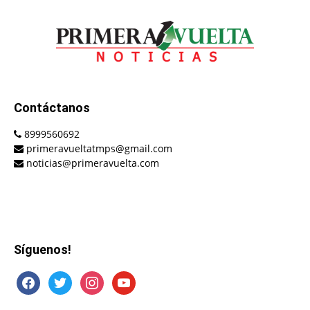
Contáctanos
8999560692
primeravueltatmps@gmail.com
noticias@primeravuelta.com
Síguenos!
facebook
twitter
instagram
youtube