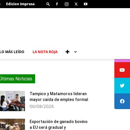
o
Edicion Impresa
LO MÁS LEÍDO
LA NOTA ROJA
Últimas Noticias
Tampico y Matamoros lideran
mayor caída de empleo formal
06/08/2026
Exportación de ganado bovino
a EU será gradual y