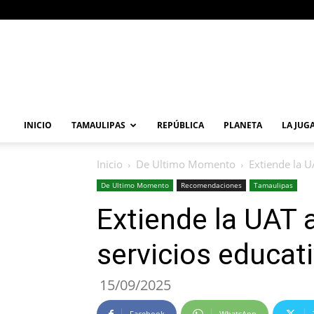
Primera
Vuelta
Noticia
INICIO
TAMAULIPAS
REPÚBLICA
PLANETA
LA JUG
Inicio
De Ultimo Momento
Extiende la U
De Ultimo Momento
Recomendaciones
Tamaulipas
Extiende la UAT 
servicios educati
15/09/2025
Facebook
WhatsApp