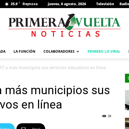
C
35.9
jueves, 6 agosto, 2026
Televisión
Radi
Reynosa
s
ADA
LA FUNCIÓN
COLABORADORES
PRIMERO LO VIRAL
AT a más municipios sus servicios educativos en línea
a más municipios sus
vos en línea
38
Twitter
Email