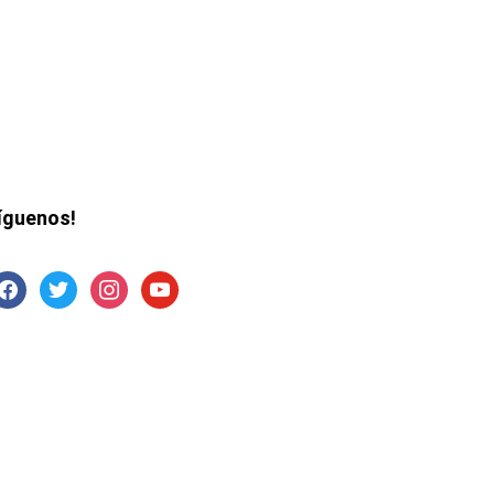
íguenos!
acebook
twitter
instagram
youtube