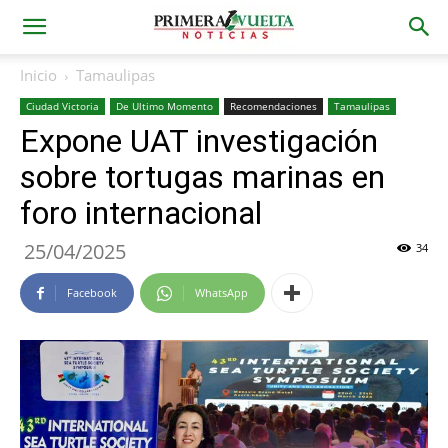
Inicio
Tamaulipas
Ciudad Victoria
De Ultimo Momento
Recomendaciones
Tamaulipas
Expone UAT investigación
sobre tortugas marinas en
foro internacional
25/04/2025
34
Facebook
WhatsApp