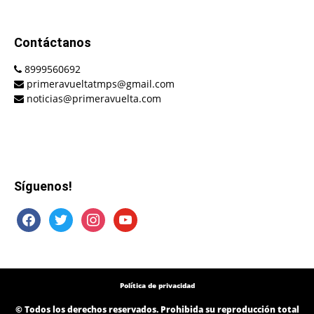
Contáctanos
8999560692
primeravueltatmps@gmail.com
noticias@primeravuelta.com
Síguenos!
facebook
twitter
instagram
youtube
Política de privacidad
© Todos los derechos reservados. Prohibida su reproducción total