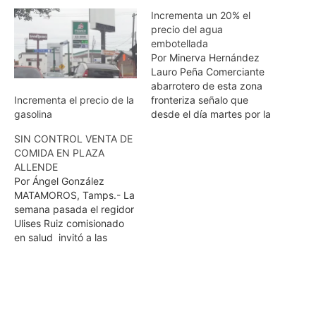
Incrementa un 20% el
precio del agua
embotellada
Por Minerva Hernández
Lauro Peña Comerciante
abarrotero de esta zona
fronteriza señalo que
Incrementa el precio de la
desde el día martes por la
gasolina
tarde las empresas
SIN CONTROL VENTA DE
distribuidoras del vital
COMIDA EN PLAZA
liquido anunciaron este
ALLENDE
incremento. Menciona que
Por Ángel González
esto se debe a que hubo
MATAMOROS, Tamps.- La
cambios en los precios del
semana pasada el regidor
material que utilizan como
Ulises Ruiz comisionado
son los garrafones y…
en salud invitó a las
autoridades para que lo
apoyaran para vigilar
estos lugares, debido a
que en matamoros se ha
incrementado el número