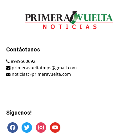
Contáctanos
8999560692
primeravueltatmps@gmail.com
noticias@primeravuelta.com
Síguenos!
facebook
twitter
instagram
youtube