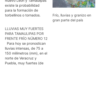
Nuevo León y Tamaulipas
existe la probabilidad
para la formación de
torbellinos o tornados.
Frío, lluvias y granizo en
Para mañana se estiman
gran parte del país
temperaturas por arriba
LLUVIAS MUY FUERTES
de 35 grados Celsius en la
PARA TAMAULIPAS POR
mayor parte de México.
FRENTE FRÍO NÚMERO 12
Durante las próximas
Para hoy se pronostican
horas se pronostican
lluvias intensas, de 75 a
lluvias intensas, de 75 a
150 milímetros (mm), en el
150 milímetros (mm) con
norte de Veracruz y
tormentas…
Puebla, muy fuertes (de
50 a 75 mm) en el norte
de Tamaulipas, fuertes
(de 25 a 50 mm) en San
Luis Potosí e Hidalgo, y
lluvias de menor
intensidad (de…