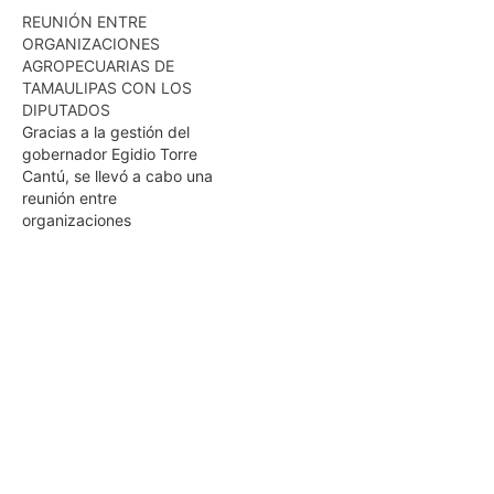
REUNIÓN ENTRE
ORGANIZACIONES
AGROPECUARIAS DE
TAMAULIPAS CON LOS
DIPUTADOS
Gracias a la gestión del
gobernador Egidio Torre
Cantú, se llevó a cabo una
reunión entre
organizaciones
agropecuarias de
Tamaulipas con los
diputados integrantes de
las Comisiones de
Presupuesto y Agricultura,
el propósito es buscar una
participación
presupuestaria para el
2016 en este rubro acorde
a sus necesidades
México, DF.-…