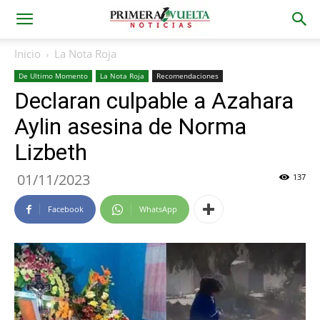
Inicio
La Nota Roja
De Ultimo Momento
La Nota Roja
Recomendaciones
Declaran culpable a Azahara
Aylin asesina de Norma
Lizbeth
01/11/2023
137
Facebook
WhatsApp