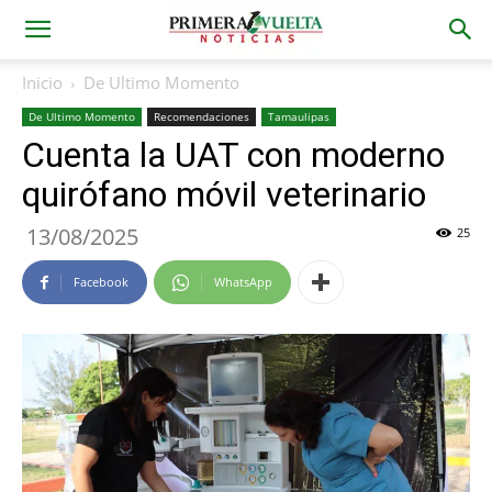
Inicio
De Ultimo Momento
De Ultimo Momento
Recomendaciones
Tamaulipas
Cuenta la UAT con moderno
quirófano móvil veterinario
13/08/2025
25
Facebook
WhatsApp