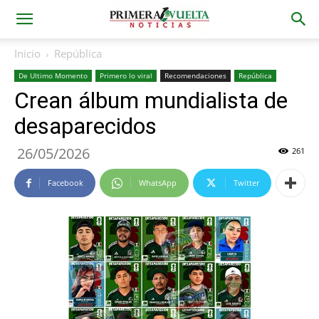
Inicio
República
De Ultimo Momento
Primero lo viral
Recomendaciones
República
Crean álbum mundialista de
desaparecidos
26/05/2026
261
Facebook
WhatsApp
Twitter