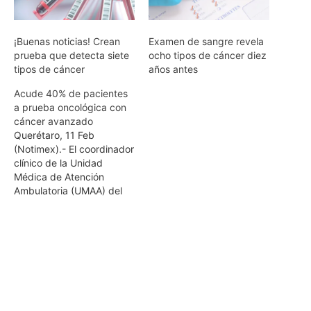
¡Buenas noticias! Crean
Examen de sangre revela
prueba que detecta siete
ocho tipos de cáncer diez
tipos de cáncer
años antes
Acude 40% de pacientes
a prueba oncológica con
cáncer avanzado
Querétaro, 11 Feb
(Notimex).- El coordinador
clínico de la Unidad
Médica de Atención
Ambulatoria (UMAA) del
IMSS en Querétaro, Jesús
Manuel Montes
Hernández, declaró que
entre 30 y 40 por ciento
de los pacientes que
acuden a someterse a una
prueba oncológica se
encuentran en etapas