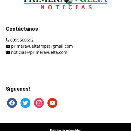
Contáctanos
8999560692
primeravueltatmps@gmail.com
noticias@primeravuelta.com
Síguenos!
facebook
twitter
instagram
youtube
Política de privacidad