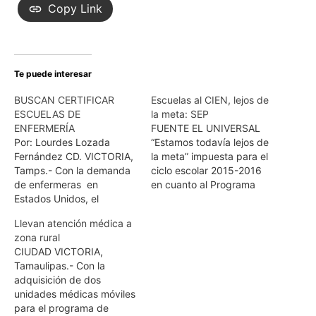
Copy Link
Te puede interesar
BUSCAN CERTIFICAR
Escuelas al CIEN, lejos de
ESCUELAS DE
la meta: SEP
ENFERMERÍA
FUENTE EL UNIVERSAL
Por: Lourdes Lozada
“Estamos todavía lejos de
Fernández CD. VICTORIA,
la meta” impuesta para el
Tamps.- Con la demanda
ciclo escolar 2015-2016
de enfermeras en
en cuanto al Programa
Estados Unidos, el
Escuelas al CIEN, puesto
Consejo Mexicano para la
que aún faltan 10 mil
Llevan atención médica a
Acreditación de
planteles —de un total de
zona rural
Enfermería, busca que los
16 mil 419 que se
CIUDAD VICTORIA,
programas de estas
pretende sean
Tamaulipas.- Con la
carreras estén
beneficiados con el plan
adquisición de dos
certificados, aseguró
—, de entregar sus
unidades médicas móviles
Cinthya Patricia Ibarra. La
proyectos para mejorar…
para el programa de
presidenta del COMACE,