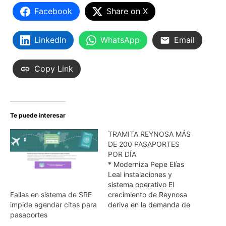
Facebook
Share on X
LinkedIn
WhatsApp
Email
Copy Link
Te puede interesar
TRAMITA REYNOSA MÁS
DE 200 PASAPORTES
POR DÍA
* Moderniza Pepe Elías
Leal instalaciones y
sistema operativo El
crecimiento de Reynosa
Fallas en sistema de SRE
deriva en la demanda de
impide agendar citas para
más servicios, con más
pasaportes
calidad y una mejor