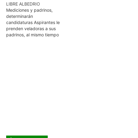
LIBRE ALBEDRIO
respuesta por sus
Mediciones y padrinos,
autoridades, por ello, el H.
determinarán
Cabildo, que coordina
candidaturas Aspirantes le
Pepe Elías Leal, aprueba
prenden veladoras a sus
el mejoramiento de
padrinos, al mismo tiempo
espacios y la
se mueven con
implementación de
intensidad. El mes de
nuevos…
diciembre será crucial
para definir candidaturas
a la gubernatura. Luego
se desgranará la mazorca,
con el destape de
aspirantes a alcaldías y
diputaciones. Terquedad
de Roberto García
Capistrán,…