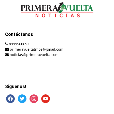
Contáctanos
8999560692
primeravueltatmps@gmail.com
noticias@primeravuelta.com
Síguenos!
facebook
twitter
instagram
youtube