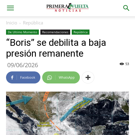
Inicio
República
De Ultimo Momento
Recomendaciones
República
“Boris” se debilita a baja
presión remanente
09/06/2026
53
Facebook
WhatsApp