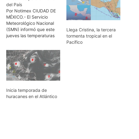
del País
Por Notimex CIUDAD DE
MÉXICO.- El Servicio
Meteorológico Nacional
(SMN) informó que este
Llega Cristina, la tercera
jueves las temperaturas
tormenta tropical en el
podrían superar los 40
Pacífico
grados Celsius en 16
entidades federativas del
país. Las entidades donde
se espera calor intenso
son Sonora, Sinaloa, San
Luis Potosí, Nayarit,
Jalisco, Colima,
Inicia temporada de
Michoacán, Guerrero, el
huracanes en el Atlántico
norte de Hidalgo,…