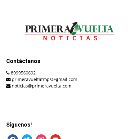
Contáctanos
8999560692
primeravueltatmps@gmail.com
noticias@primeravuelta.com
Síguenos!
facebook
twitter
instagram
youtube