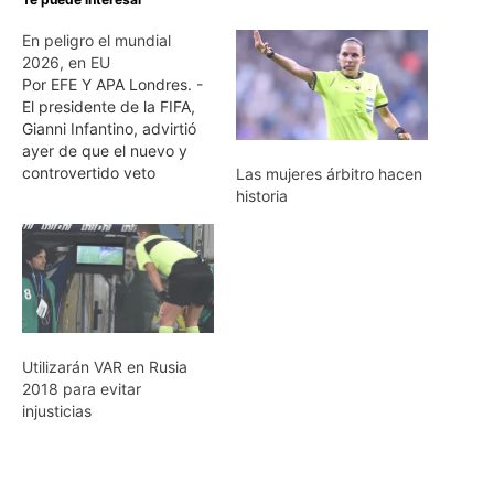
En peligro el mundial
2026, en EU
Por EFE Y APA Londres. -
El presidente de la FIFA,
Gianni Infantino, advirtió
ayer de que el nuevo y
controvertido veto
Las mujeres árbitro hacen
migratorio del gobierno de
historia
Donald Trump a
ciudadanos de seis países
de mayoría musulmana
podría impedir a Estados
Unidos albergar una Copa
del Mundo. Infantino
recordó, después de…
Utilizarán VAR en Rusia
2018 para evitar
injusticias