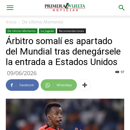
Inicio
De Ultimo Momento
De Ultimo Momento
La Jugada
Recomendaciones
Árbitro somalí es apartado
del Mundial tras denegársele
la entrada a Estados Unidos
09/06/2026
97
Facebook
WhatsApp