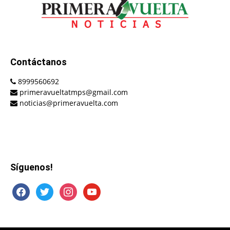
Contáctanos
8999560692
primeravueltatmps@gmail.com
noticias@primeravuelta.com
Síguenos!
facebook
twitter
instagram
youtube