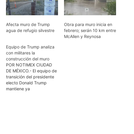
Afecta muro de Trump
Obra para muro inicia en
agua de refugio silvestre
febrero; serán 10 km entre
McAllen y Reynosa
Equipo de Trump analiza
con militares la
construcción del muro
POR NOTIMEX CIUDAD
DE MÉXICO.- El equipo de
transición del presidente
electo Donald Trump
mantiene ya
conversaciones con el
Cuerpo de Ingenieros del
Ejército de Estados Unidos
sobre la construcción de
un muro a lo largo de la
frontera con México,
informó hoy la cadena