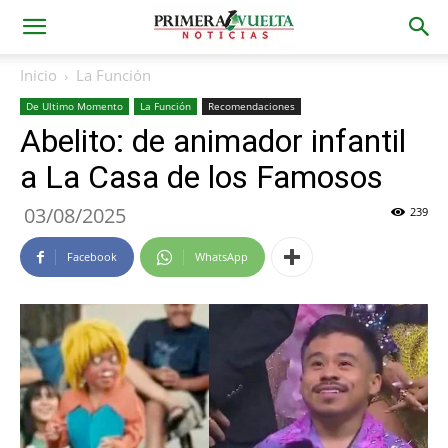
Inicio
La Función
De Ultimo Momento
La Función
Recomendaciones
Abelito: de animador infantil
a La Casa de los Famosos
03/08/2025
239
Facebook
WhatsApp