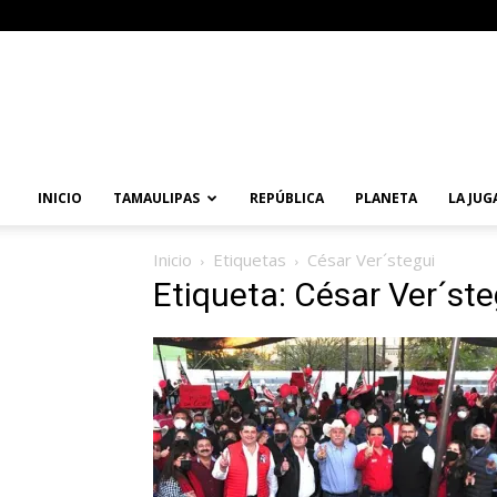
Primera
Vuelta
Noticias
INICIO
TAMAULIPAS
REPÚBLICA
PLANETA
LA JUG
Inicio
Etiquetas
César Ver´stegui
Etiqueta: César Ver´ste