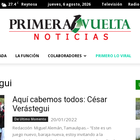
C
27.4
jueves, 6 agosto, 2026
Televisión
Radio
Reynosa
ADA
LA FUNCIÓN
COLABORADORES
PRIMERO LO VIRAL
gui
Aquí cabemos todos: César
Verástegui
20/01/2022
De Ultimo Momento
Redacción Miguel Alemán, Tamaulipas.– “Este es un
juego nuevo, baraja nueva, estoy invitando a la