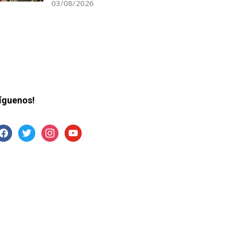
03/08/2026
íguenos!
acebook
twitter
instagram
youtube