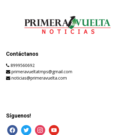
Contáctanos
8999560692
primeravueltatmps@gmail.com
noticias@primeravuelta.com
Síguenos!
facebook
twitter
instagram
youtube