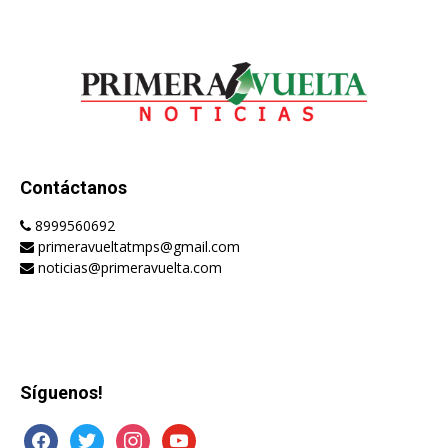
Contáctanos
8999560692
primeravueltatmps@gmail.com
noticias@primeravuelta.com
Síguenos!
facebook
twitter
instagram
youtube