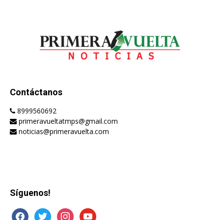
Contáctanos
8999560692
primeravueltatmps@gmail.com
noticias@primeravuelta.com
Síguenos!
facebook
twitter
instagram
youtube