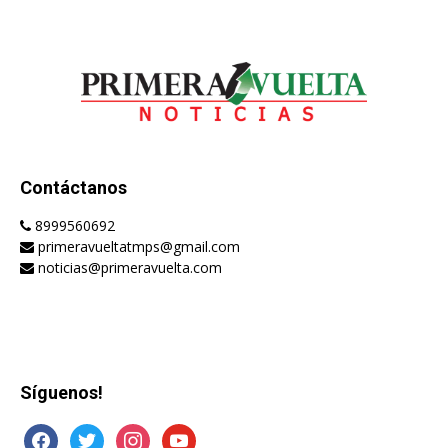
Contáctanos
8999560692
primeravueltatmps@gmail.com
noticias@primeravuelta.com
Síguenos!
facebook
twitter
instagram
youtube