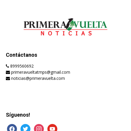
Contáctanos
8999560692
primeravueltatmps@gmail.com
noticias@primeravuelta.com
Síguenos!
facebook
twitter
instagram
youtube