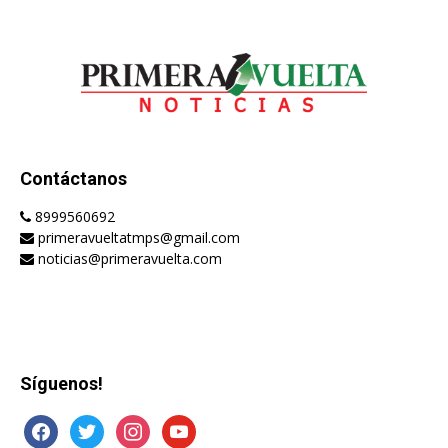
Contáctanos
8999560692
primeravueltatmps@gmail.com
noticias@primeravuelta.com
Síguenos!
facebook
twitter
instagram
youtube